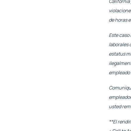
California
violacione
de horas e
Este caso 
laborales 
estatus mi
ilegalment
empleado s
Comuníques
empleador 
usted rem
**El rendi