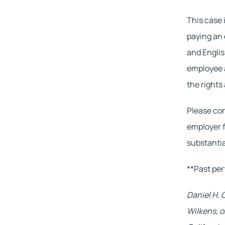
This case 
paying an 
and Englis
employee a
the rights
Please con
employer f
substanti
**Past per
Daniel H. 
Wilkens, o