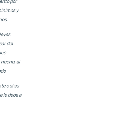
ento por 
mínimos y 
ños.
eyes 
ar del 
có 
hecho, al 
ado
e o si su 
 le deba a 