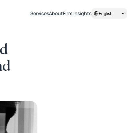
Select Language
Services
About
Firm Insights
English
d 
d 