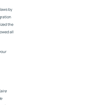
laws by 
ration 
zed the 
wed all 
our 
ire 
e 