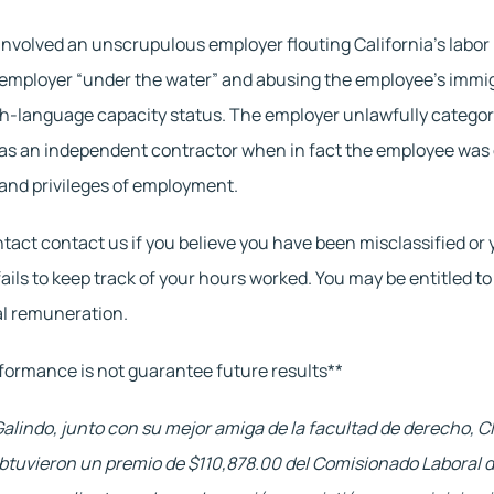
involved an unscrupulous employer flouting California’s labor 
employer “under the water” and abusing the employee’s immig
h-language capacity status. The employer unlawfully categori
s an independent contractor when in fact the employee was o
 and privileges of employment.
tact contact us if you believe you have been misclassified or y
ails to keep track of your hours worked. You may be entitled to 
al remuneration.
formance is not guarantee future results**
Galindo, junto con su mejor amiga de la facultad de derecho, Cla
btuvieron un premio de $110,878.00 del Comisionado Laboral d