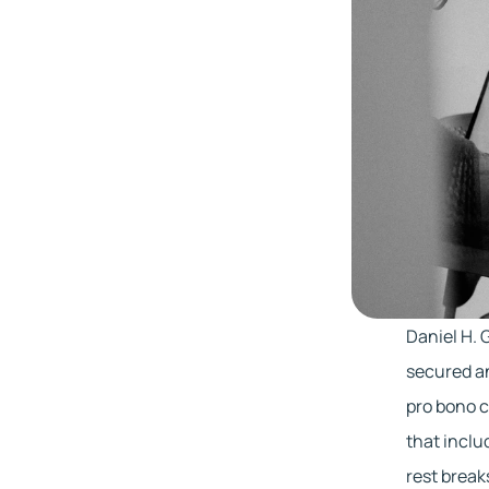
Daniel H. 
secured an
pro bono c
that inclu
rest break