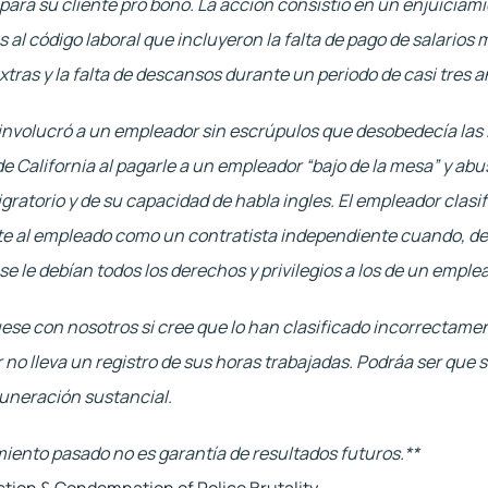
 para su cliente pro bono. La acción consistió en un enjuiciami
s al código laboral que incluyeron la falta de pago de salarios 
xtras y la falta de descansos durante un periodo de casi tres a
involucró a un empleador sin escrúpulos que desobedecía las l
de California al pagarle a un empleador “bajo de la mesa” y abus
gratorio y de su capacidad de habla ingles. El empleador clasifi
e al empleado como un contratista independiente cuando, de 
e le debían todos los derechos y privilegios a los de un emple
e con nosotros si cree que lo han clasificado incorrectament
no lleva un registro de sus horas trabajadas. Podráa ser que se
uneración sustancial.
miento pasado no es garantía de resultados futuros.**