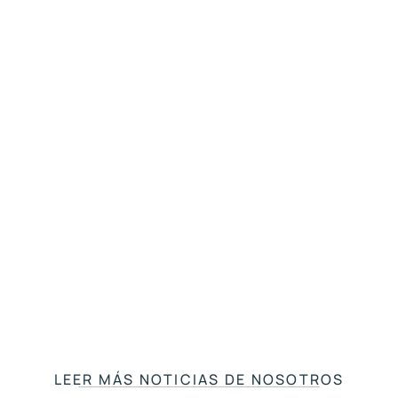
 
Ciudadanía por nacimiento: 
¿T
 
Trump contra CASA, Inc. - 
p
¿Qué está realmente en juego en 
mi
este caso?
T
LEER MÁS NOTICIAS DE NOSOTROS