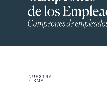
de los Emplea
Campeones de empleados
NUESTRA 
FIRMA